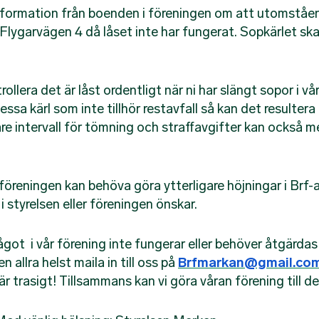
nformation från boenden i föreningen om att utomståen
d Flygarvägen 4 då låset inte har fungerat. Sopkärlet sk
ntrollera det är låst ordentligt när ni har slängt sopor i v
sa kärl som inte tillhör restavfall så kan det resultera i 
re intervall för tömning och straffavgifter kan också me
föreningen kan behöva göra ytterligare höjningar i Brf
 styrelsen eller föreningen önskar.
ot i vår förening inte fungerar eller behöver åtgärdas s
 allra helst maila in till oss på
Brfmarkan@gmail.co
är trasigt! Tillsammans kan vi göra våran förening till d