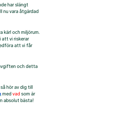
de har slängt
all nu vara åtgärdad
åra kärl och miljörum.
att vi riskerar
dföra att vi får
-avgiften och detta
å hör av dig till
m
med
vad
som är
en absolut bästa!